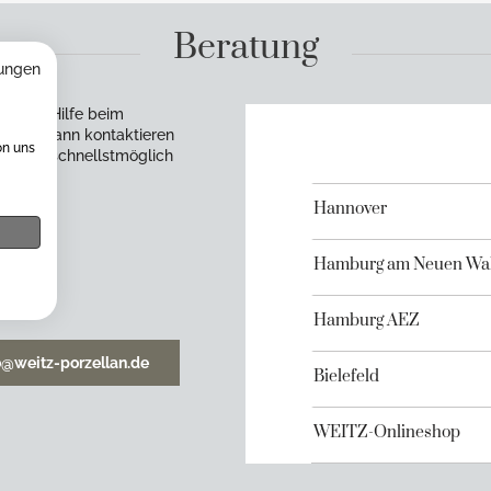
Beratung
ungen
en Sie Hilfe beim
rzen? Dann kontaktieren
on uns
en uns schnellstmöglich
Hannover
Hamburg am Neuen Wal
Hamburg AEZ
o@weitz-porzellan.de
Bielefeld
WEITZ-Onlineshop