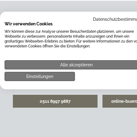
Datenschutzbestimm
Wir verwenden Cookies
Wir können diese zur Analyse unserer Besucherdaten platzieren, um unsere
Haben Sie Fragen zu unserem Service oder Sortiment, benötig
Webseite zu verbessern, personalisierte Inhalte anzuzeigen und Ihnen ein
Bestellvorgang oder haben Sie eine andere Frage auf dem He
großartiges Webseiten-Erlebnis zu bieten. Für weitere Informationen zu den v
Sie uns gerne über das beigefügte Kontaktformular. Wir werd
verwendeten Cookies öffnen Sie die Einstellungen.
um Ihre Anfrage kümmern.
Alle akzeptieren
Einstellungen
0511 8997 9887
online-buer