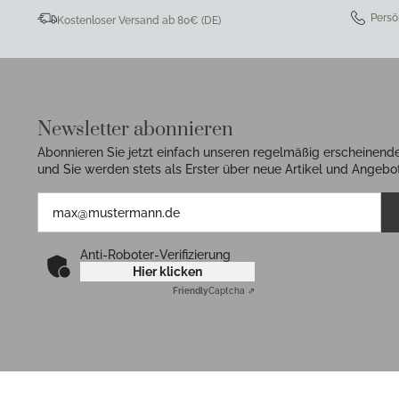
Persö
Kostenloser Versand ab 80€ (DE)
Newsletter abonnieren
Abonnieren Sie jetzt einfach unseren regelmäßig erscheinend
und Sie werden stets als Erster über neue Artikel und Angebot
Anti-Roboter-Verifizierung
Hier klicken
Friendly
Captcha ⇗