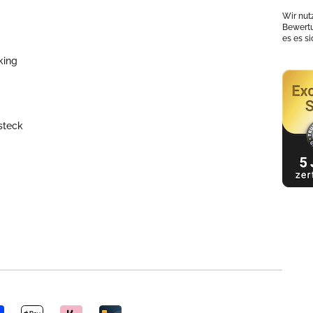
Wir nut
Bewertu
es es s
king
steck