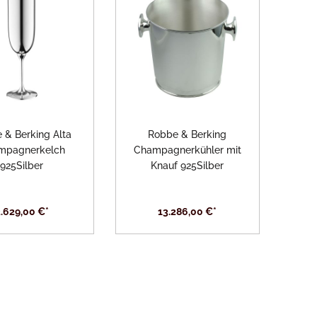
aden 925
aden 150
Martelé 925
Martelé 150
Metropolitan 925
Metropolitan 150
 & Berking Alta
Robbe & Berking
mpagnerkelch
Champagnerkühler mit
925Silber
Knauf 925Silber
.629,00 €*
13.286,00 €*