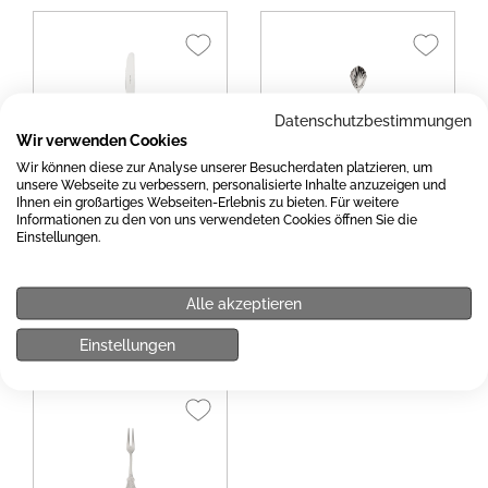
Datenschutzbestimmungen
Wir verwenden Cookies
Wir können diese zur Analyse unserer Besucherdaten platzieren, um
Robbe & Berking
Robbe & Berking
unsere Webseite zu verbessern, personalisierte Inhalte anzuzeigen und
Ihnen ein großartiges Webseiten-Erlebnis zu bieten. Für weitere
Ostfriesen
Ostfriesen Zuckerlöffel
Informationen zu den von uns verwendeten Cookies öffnen Sie die
Dessertmesser 18/8
18/8 Edelstahl
Einstellungen.
Edelstahl
Alle akzeptieren
46,00 €*
38,00 €*
Einstellungen