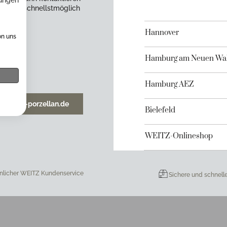
ungen
en uns schnellstmöglich
Hannover
on uns
Hamburg am Neuen Wal
Hamburg AEZ
o@weitz-porzellan.de
Bielefeld
WEITZ-Onlineshop
nlicher WEITZ Kundenservice
Sichere und schnell