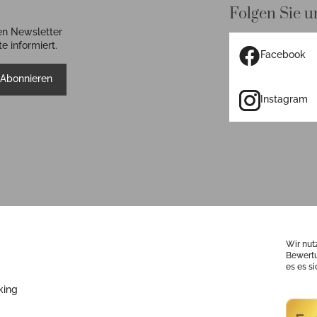
Folgen Sie u
en Newsletter
e informiert.
Facebook
Abonnieren
Instagram
Wir nut
Bewertu
es es s
king