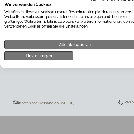
Datenschutzbestimm
Wir verwenden Cookies
Sie uns gerne über das beigefügte Kontaktformular. Wir werd
um Ihre Anfrage kümmern.
Wir können diese zur Analyse unserer Besucherdaten platzieren, um unsere
Webseite zu verbessern, personalisierte Inhalte anzuzeigen und Ihnen ein
großartiges Webseiten-Erlebnis zu bieten. Für weitere Informationen zu den v
verwendeten Cookies öffnen Sie die Einstellungen.
Alle akzeptieren
Einstellungen
0511 8997 9887
online-buer
Persö
Kostenloser Versand ab 80€ (DE)