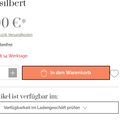
silbert
Sphinx 925
Sphinx 150
00 €*
Riva 925
Viva 150
. zzgl. Versandkosten
enfrei
eit 14 Werktage
In den Warenkorb
ikel ist verfügbar im:
Verfügbarkeit im Ladengeschäft prüfen