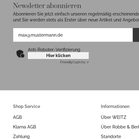
Newsletter abonnieren
Abonnieren Sie jetzt einfach unseren regelmäßig erscheinend
und Sie werden stets als Erster über neue Artikel und Angebot
Anti-Roboter-Verifizierung
Hier klicken
Friendly
Captcha ⇗
Shop Service
Informationen
AGB
Über WEITZ
Klarna AGB
Über Robbe & Ber
Zahlung
Standorte