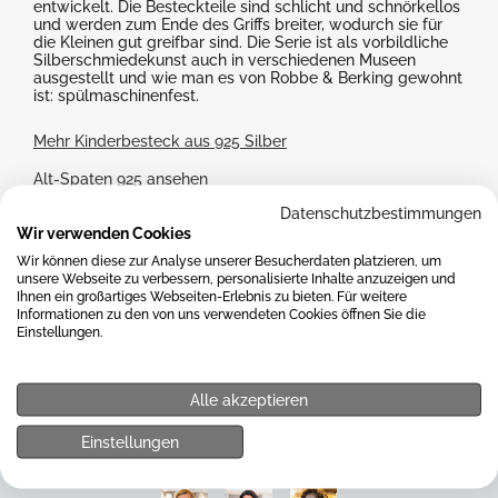
entwickelt. Die Besteckteile sind schlicht und schnörkellos
und werden zum Ende des Griffs breiter, wodurch sie für
die Kleinen gut greifbar sind. Die Serie ist als vorbildliche
Silberschmiedekunst auch in verschiedenen Museen
ausgestellt und wie man es von Robbe & Berking gewohnt
ist: spülmaschinenfest.
Mehr Kinderbesteck aus 925 Silber
Alt-Spaten 925 ansehen
Datenschutzbestimmungen
Wir verwenden Cookies
Wir können diese zur Analyse unserer Besucherdaten platzieren, um
Beratung
unsere Webseite zu verbessern, personalisierte Inhalte anzuzeigen und
Ihnen ein großartiges Webseiten-Erlebnis zu bieten. Für weitere
Informationen zu den von uns verwendeten Cookies öffnen Sie die
Einstellungen.
Haben Sie Fragen zu unserem Service oder Sortiment, benötigen
Sie Hilfe beim Bestellvorgang oder haben Sie eine andere Frage
auf dem Herzen? Dann kontaktieren Sie uns gerne über das
Alle akzeptieren
beigefügte Kontaktformular. Wir werden uns schnellstmöglich
um Ihre Anfrage kümmern.
Einstellungen