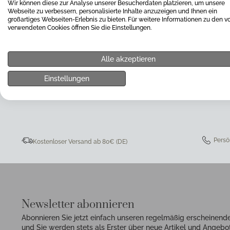
Wir können diese zur Analyse unserer Besucherdaten platzieren, um unsere
Webseite zu verbessern, personalisierte Inhalte anzuzeigen und Ihnen ein
großartiges Webseiten-Erlebnis zu bieten. Für weitere Informationen zu den v
verwendeten Cookies öffnen Sie die Einstellungen.
Alle akzeptieren
0511 8997 9887
online-buer
Einstellungen
Persö
Kostenloser Versand ab 80€ (DE)
Newsletter abonnieren
Abonnieren Sie jetzt einfach unseren regelmäßig erscheinend
und Sie werden stets als Erster über neue Artikel und Angebot