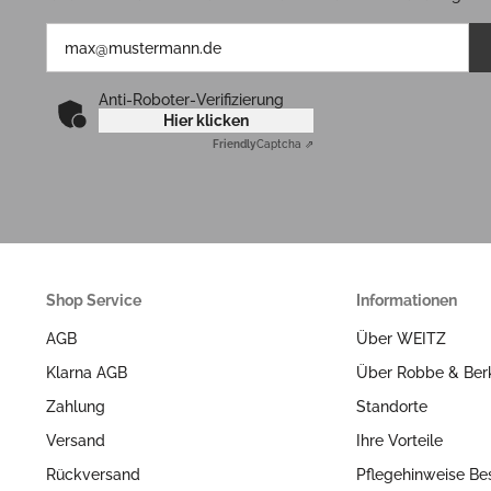
Anti-Roboter-Verifizierung
Hier klicken
Friendly
Captcha ⇗
Shop Service
Informationen
AGB
Über WEITZ
Klarna AGB
Über Robbe & Ber
Zahlung
Standorte
Versand
Ihre Vorteile
Rückversand
Pflegehinweise Be