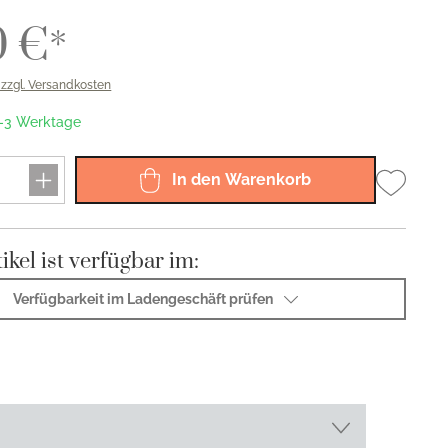
Sphinx 925
Sphinx 150
0 €*
Riva 925
Viva 150
. zzgl. Versandkosten
 1-3 Werktage
In den Warenkorb
ikel ist verfügbar im:
Verfügbarkeit im Ladengeschäft prüfen