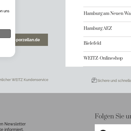
on uns
Hamburg am Neuen Wal
Hamburg AEZ
o@weitz-porzellan.de
Bielefeld
WEITZ-Onlineshop
nlicher WEITZ Kundenservice
Sichere und schnell
Folgen Sie u
en Newsletter
e informiert.