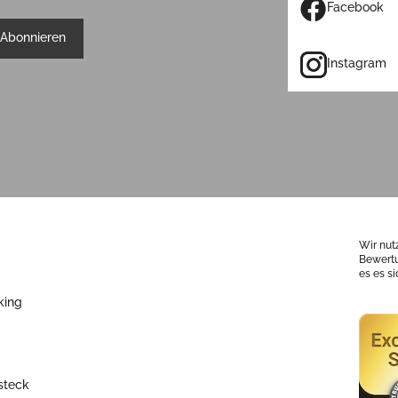
Facebook
Abonnieren
Instagram
Wir nut
Bewertu
es es s
king
steck