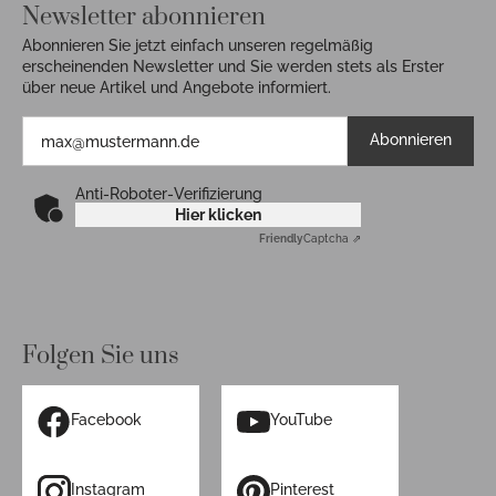
Newsletter abonnieren
Abonnieren Sie jetzt einfach unseren regelmäßig
erscheinenden Newsletter und Sie werden stets als Erster
über neue Artikel und Angebote informiert.
Abonnieren
Anti-Roboter-Verifizierung
Hier klicken
Friendly
Captcha ⇗
Folgen Sie uns
Facebook
YouTube
Instagram
Pinterest