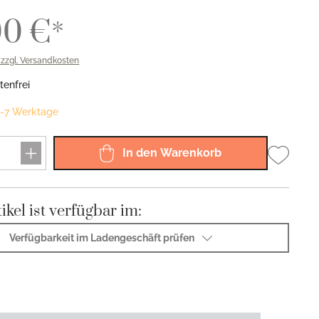
Sphinx 925
Sphinx 150
00 €*
Riva 925
Viva 150
. zzgl. Versandkosten
enfrei
 5-7 Werktage
In den Warenkorb
ikel ist verfügbar im:
Verfügbarkeit im Ladengeschäft prüfen