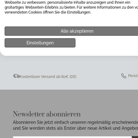
Webseite zu verbessern, personalisierte Inhalte anzuzeigen und Ihnen ein
großartiges Webseiten-Erlebnis zu bieten. Für weitere Informationen zu den v
verwendeten Cookies öffnen Sie die Einstellungen.
Alle akzeptieren
0511 8997 9887
online-buer
Einstellungen
Persö
Kostenloser Versand ab 80€ (DE)
Newsletter abonnieren
Abonnieren Sie jetzt einfach unseren regelmäßig erscheinend
und Sie werden stets als Erster über neue Artikel und Angebot