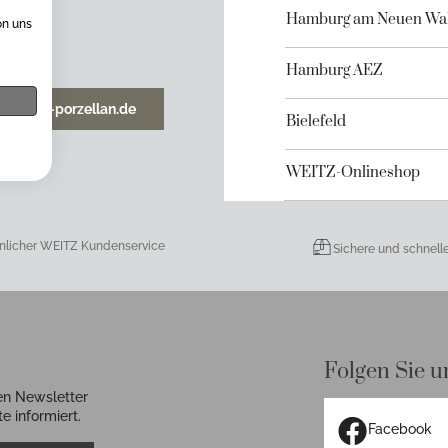
Hamburg am Neuen Wal
on uns
Hamburg AEZ
o@weitz-porzellan.de
Bielefeld
WEITZ-Onlineshop
nlicher WEITZ Kundenservice
Sichere und schnell
Folgen Sie u
en Newsletter
e informiert.
Facebook