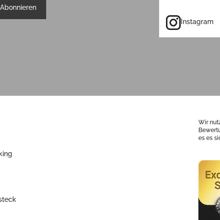
Abonnieren
Instagram
Wir nut
Bewertu
es es s
king
steck