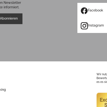
en Newsletter
e informiert.
Facebook
Abonnieren
Instagram
Wir nut
Bewertu
es es s
king