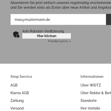
Abonnieren Sie jetzt einfach unseren regelmäßig erscheinend
und Sie werden stets als Erster über neue Artikel und Angebot
Anti-Roboter-Verifizierung
Hier klicken
Friendly
Captcha ⇗
Shop Service
Informationen
AGB
Über WEITZ
Klarna AGB
Über Robbe & Ber
Zahlung
Standorte
Versand
Ihre Vorteile