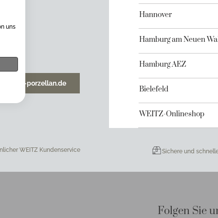
Hannover
on uns
Hamburg am Neuen Wal
Hamburg AEZ
o@weitz-porzellan.de
Bielefeld
WEITZ-Onlineshop
nlicher WEITZ Kundenservice
Sichere und schnell
Folgen Sie u