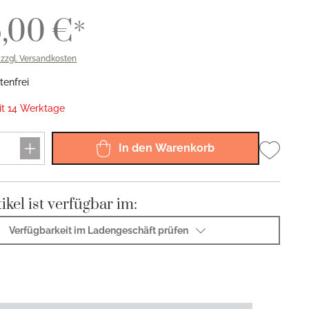
Sphinx 925
Sphinx 150
6,00 €*
Riva 925
Viva 150
. zzgl. Versandkosten
enfrei
eit 14 Werktage
In den Warenkorb
ikel ist verfügbar im:
Verfügbarkeit im Ladengeschäft prüfen