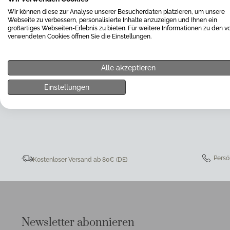
um Ihre Anfrage kümmern.
Wir können diese zur Analyse unserer Besucherdaten platzieren, um unsere
Webseite zu verbessern, personalisierte Inhalte anzuzeigen und Ihnen ein
großartiges Webseiten-Erlebnis zu bieten. Für weitere Informationen zu den v
verwendeten Cookies öffnen Sie die Einstellungen.
Alle akzeptieren
Einstellungen
0511 8997 9887
online-buer
Persö
Kostenloser Versand ab 80€ (DE)
Newsletter abonnieren