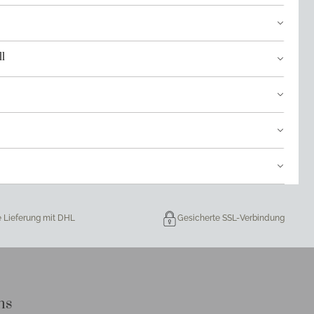
l
e Lieferung mit DHL
Gesicherte SSL-Verbindung
ns