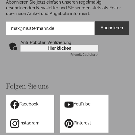
Abonnieren Sie jetzt einfach unseren regelmäßig
erscheinenden Newsletter und Sie werden stets als Erster
über neue Artikel und Angebote informiert.
Abonnieren
Anti-Roboter-Verifizierung
Hier klicken
Friendly
Captcha ⇗
Folgen Sie uns
Facebook
YouTube
Instagram
Pinterest